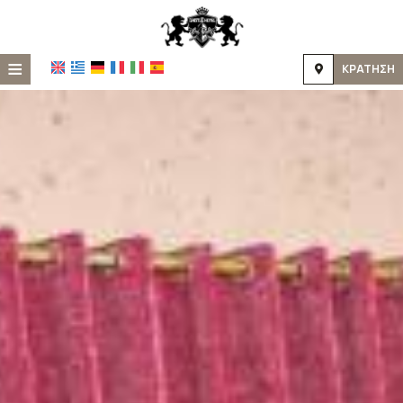
≡
ΚΡΆΤΗΣΗ
Home
Τοποθεσία
Διαμονή
Παροχές
Φωτογραφίες